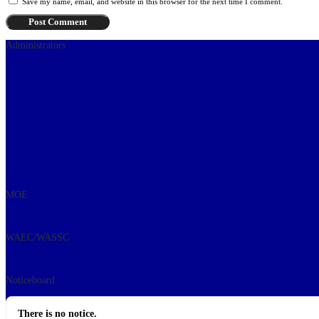
Save my name, email, and website in this browser for the next time I comment.
Administrators
MOE
WAEC/WASSC
Noticeboard
There is no notice.