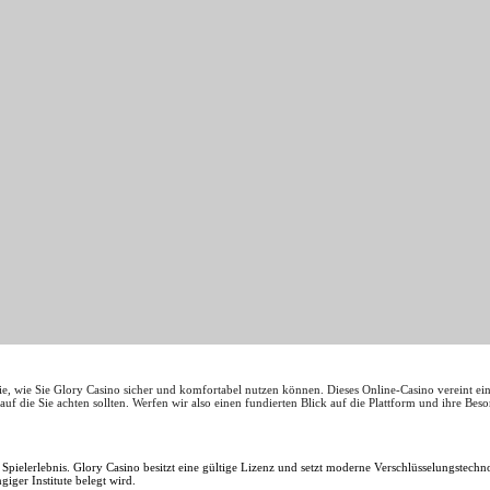
ie, wie Sie Glory Casino sicher und komfortabel nutzen können. Dieses Online-Casino vereint ei
auf die Sie achten sollten. Werfen wir also einen fundierten Blick auf die Plattform und ihre Bes
es Spielerlebnis. Glory Casino besitzt eine gültige Lizenz und setzt moderne Verschlüsselungstec
ger Institute belegt wird.