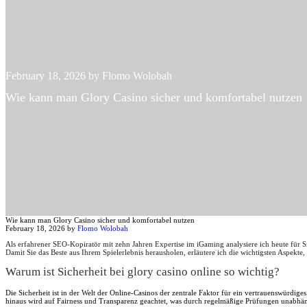
February 18, 2026
by
Flomo Wolobah
Wie kann man Glory Casino sicher und komfortabel nutzen
Wie kann man Glory Casino sicher und komfortabel nutzen
February 18, 2026
by
Flomo Wolobah
Als erfahrener SEO-Kopiratör mit zehn Jahren Expertise im iGaming analysiere ich heute für S
Damit Sie das Beste aus Ihrem Spielerlebnis herausholen, erläutere ich die wichtigsten Aspekte, 
Warum ist Sicherheit bei glory casino online so wichtig?
Die Sicherheit ist in der Welt der Online-Casinos der zentrale Faktor für ein vertrauenswürdig
hinaus wird auf Fairness und Transparenz geachtet, was durch regelmäßige Prüfungen unabhängi