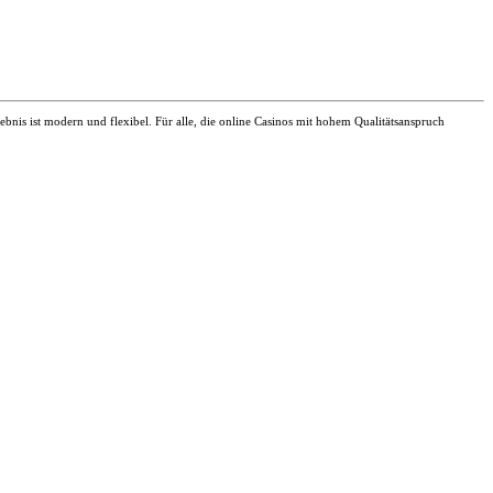
rlebnis ist modern und flexibel. Für alle, die online Casinos mit hohem Qualitätsanspruch