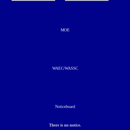
MOE
WAEC/WASSC
Noticeboard
There is no notice.