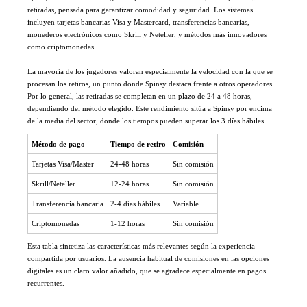
retiradas, pensada para garantizar comodidad y seguridad. Los sistemas
incluyen tarjetas bancarias Visa y Mastercard, transferencias bancarias,
monederos electrónicos como Skrill y Neteller, y métodos más innovadores
como criptomonedas.
La mayoría de los jugadores valoran especialmente la velocidad con la que se
procesan los retiros, un punto donde Spinsy destaca frente a otros operadores.
Por lo general, las retiradas se completan en un plazo de 24 a 48 horas,
dependiendo del método elegido. Este rendimiento sitúa a Spinsy por encima
de la media del sector, donde los tiempos pueden superar los 3 días hábiles.
Método de pago
Tiempo de retiro
Comisión
Tarjetas Visa/Master
24-48 horas
Sin comisión
Skrill/Neteller
12-24 horas
Sin comisión
Transferencia bancaria
2-4 días hábiles
Variable
Criptomonedas
1-12 horas
Sin comisión
Esta tabla sintetiza las características más relevantes según la experiencia
compartida por usuarios. La ausencia habitual de comisiones en las opciones
digitales es un claro valor añadido, que se agradece especialmente en pagos
recurrentes.