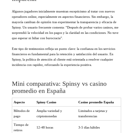
Algunos jugadores inicialmente muestran escepticismo al tratar con nuevos
operadores online, especialmente en aspectos financieros. Sin embargo, la
mayoría cambian de opinión tras experimentar la transparencia y eficacia de
Spinsy. Un usuario frecuente comenta: “Después de probar varios casinos, me
sorprendió la velocidad en los pagos y la claridad en las condiciones. No tuve
que esperar ni lidiar con burocracia”.
Este tipo de testimonios refleja un punto clave: la confianza en los servicios
financieros es fundamental para la retención y satisfacción del usuario. En
Spinsy, la política de atención al cliente está orientada a resolver cualquier
incidencia con rapidez, reforzando la experiencia positiva.
Mini comparativa: Spinsy vs casino
promedio en España
Aspecto
Spinsy Casino
Casino promedio España
Métodos de
Amplia variedad y
Limitados a tarjetas y
pago
criptomonedas
transferencias
Tiempo de
12-48 horas
3-5 días hábiles
retiros