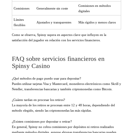
Comisiones en métodos
Comisiones
Generalmente sin coste
digitales
Límites
Ajustados y transparentes
Más rígidos y menos claros
flexibles
Como se observa, Spinsy supera en aspectos clave que influyen en la
satisfacción del jugador en relación con los servicios financieros.
FAQ sobre servicios financieros en
Spinsy Casino
¿Qué métodos de pago puedo usar para depositar?
Puedes utilizar tarjetas Visa y Mastercard, monederos electrónicos como Skrill y
Neteller, transferencias bancarias y también criptomonedas como Bitcoin.
¿Cuánto tardan en procesar los retiros?
La mayoría de los retiros se procesan entre 12 y 48 horas, dependiendo del
método elegido, siendo las criptomonedas las más rápidas.
¿Existen comisiones por depositar o retirar?
En general, Spinsy no cobra comisiones por depósitos ni retiros realizados
mediante métodos digitales, aunque algunas transferencias bancarias pueden