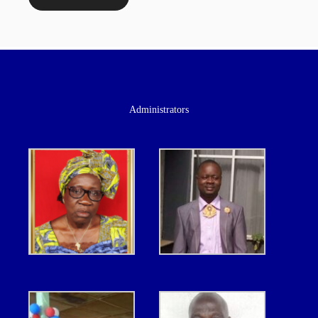
Administrators