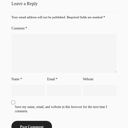
Leave a Reply
Your email address will not be published.
Required fields are marked
*
Comment
*
Name
*
Email
*
Website
Save my name, email, and website in this browser for the next time I
comment.