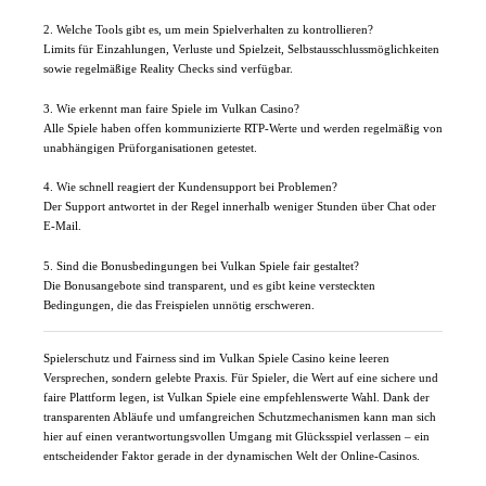
2. Welche Tools gibt es, um mein Spielverhalten zu kontrollieren?
Limits für Einzahlungen, Verluste und Spielzeit, Selbstausschlussmöglichkeiten
sowie regelmäßige Reality Checks sind verfügbar.
3. Wie erkennt man faire Spiele im Vulkan Casino?
Alle Spiele haben offen kommunizierte RTP-Werte und werden regelmäßig von
unabhängigen Prüforganisationen getestet.
4. Wie schnell reagiert der Kundensupport bei Problemen?
Der Support antwortet in der Regel innerhalb weniger Stunden über Chat oder
E-Mail.
5. Sind die Bonusbedingungen bei Vulkan Spiele fair gestaltet?
Die Bonusangebote sind transparent, und es gibt keine versteckten
Bedingungen, die das Freispielen unnötig erschweren.
Spielerschutz und Fairness sind im Vulkan Spiele Casino keine leeren
Versprechen, sondern gelebte Praxis. Für Spieler, die Wert auf eine sichere und
faire Plattform legen, ist Vulkan Spiele eine empfehlenswerte Wahl. Dank der
transparenten Abläufe und umfangreichen Schutzmechanismen kann man sich
hier auf einen verantwortungsvollen Umgang mit Glücksspiel verlassen – ein
entscheidender Faktor gerade in der dynamischen Welt der Online-Casinos.