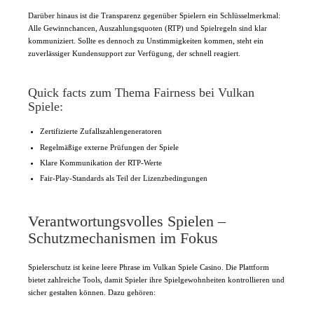
Darüber hinaus ist die Transparenz gegenüber Spielern ein Schlüsselmerkmal:
Alle Gewinnchancen, Auszahlungsquoten (RTP) und Spielregeln sind klar
kommuniziert. Sollte es dennoch zu Unstimmigkeiten kommen, steht ein
zuverlässiger Kundensupport zur Verfügung, der schnell reagiert.
Quick facts zum Thema Fairness bei Vulkan
Spiele:
Zertifizierte Zufallszahlengeneratoren
Regelmäßige externe Prüfungen der Spiele
Klare Kommunikation der RTP-Werte
Fair-Play-Standards als Teil der Lizenzbedingungen
Verantwortungsvolles Spielen –
Schutzmechanismen im Fokus
Spielerschutz ist keine leere Phrase im Vulkan Spiele Casino. Die Plattform
bietet zahlreiche Tools, damit Spieler ihre Spielgewohnheiten kontrollieren und
sicher gestalten können. Dazu gehören: