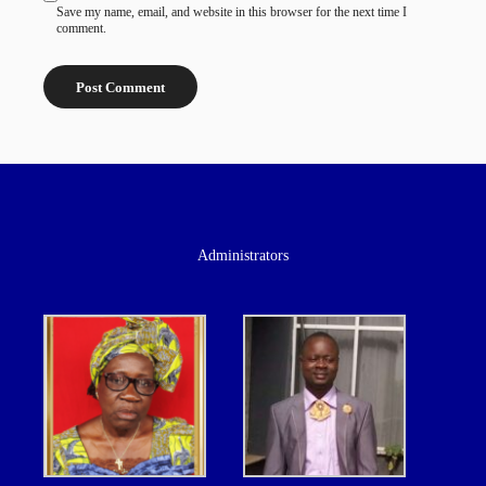
Save my name, email, and website in this browser for the next time I
comment.
Administrators