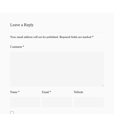
Leave a Reply
Your email address will not be published.
Required fields are marked
*
Comment
*
Name
*
Email
*
Website