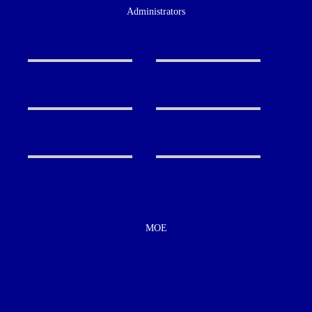
Administrators
MOE