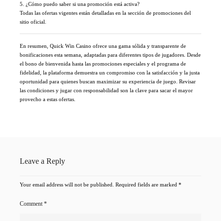
5. ¿Cómo puedo saber si una promoción está activa?
Todas las ofertas vigentes están detalladas en la sección de promociones del
sitio oficial.
En resumen, Quick Win Casino ofrece una gama sólida y transparente de
bonificaciones esta semana, adaptadas para diferentes tipos de jugadores. Desde
el bono de bienvenida hasta las promociones especiales y el programa de
fidelidad, la plataforma demuestra un compromiso con la satisfacción y la justa
oportunidad para quienes buscan maximizar su experiencia de juego. Revisar
las condiciones y jugar con responsabilidad son la clave para sacar el mayor
provecho a estas ofertas.
Leave a Reply
Your email address will not be published.
Required fields are marked
*
Comment
*