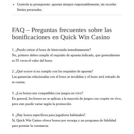
Controla tu presupuesto: apuesta siempre responsablemente, sin exceder
límites personales.
FAQ – Preguntas frecuentes sobre las
bonificaciones en Quick Win Casino
1. ¿Puedo retirar el bono de bienvenida inmediatamente?
No, primero debes cumplir el requisito de apuesta indicado, que generalmente
es 35 veces el valor del bono.
2. ¿Qué ocurre si no cumplo con los requisitos de apuesta?
Las ganancias relacionadas con el bono se invalidan y el bono será retirado de
tu cuenta.
3. ¿Los bonos son compatibles con juegos en vivo?
En general, los bonos no se aplican a la mayoría de juegos con crupier en vivo,
pero esto puede variar según la promoción.
4. ¿Hay bonos específicos para jugadores habituales?
Sí, Quick Win Casino ofrece bonos por recarga y un programa de fidelidad
para premiar la constancia.