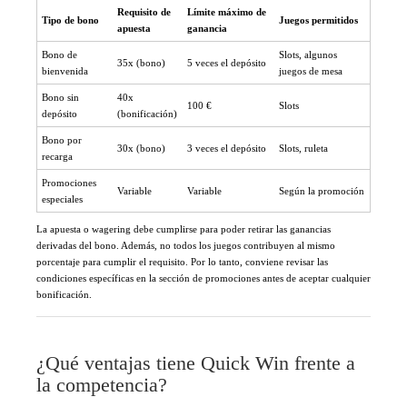
Requisito de
Límite máximo de
Tipo de bono
Juegos permitidos
apuesta
ganancia
Bono de
Slots, algunos
35x (bono)
5 veces el depósito
bienvenida
juegos de mesa
Bono sin
40x
100 €
Slots
depósito
(bonificación)
Bono por
30x (bono)
3 veces el depósito
Slots, ruleta
recarga
Promociones
Variable
Variable
Según la promoción
especiales
La apuesta o wagering debe cumplirse para poder retirar las ganancias
derivadas del bono. Además, no todos los juegos contribuyen al mismo
porcentaje para cumplir el requisito. Por lo tanto, conviene revisar las
condiciones específicas en la sección de promociones antes de aceptar cualquier
bonificación.
¿Qué ventajas tiene Quick Win frente a
la competencia?