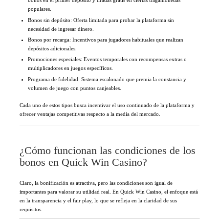
bonos en el primer depósito y tiradas gratis en ciertas tragamonedas
populares.
Bonos sin depósito: Oferta limitada para probar la plataforma sin
necesidad de ingresar dinero.
Bonos por recarga: Incentivos para jugadores habituales que realizan
depósitos adicionales.
Promociones especiales: Eventos temporales con recompensas extras o
multiplicadores en juegos específicos.
Programa de fidelidad: Sistema escalonado que premia la constancia y
volumen de juego con puntos canjeables.
Cada uno de estos tipos busca incentivar el uso continuado de la plataforma y
ofrecer ventajas competitivas respecto a la media del mercado.
¿Cómo funcionan las condiciones de los
bonos en Quick Win Casino?
Claro, la bonificación es atractiva, pero las condiciones son igual de
importantes para valorar su utilidad real. En Quick Win Casino, el enfoque está
en la transparencia y el fair play, lo que se refleja en la claridad de sus
requisitos.