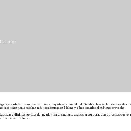
 Casino?
segura y variada. En un mercado tan competitivo como el del iGaming, la elección de métodos de
 soluciones financieras resultan más económicas en Malina y cómo sacarles el máximo provecho.
aptadas a distintos perfiles de jugador. En el siguiente análisis encontrarás datos precisos que te
ble o reclamar un bono.