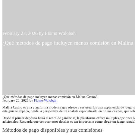
February 23, 2026
by
Flomo Wolobah
¿Qué métodos de pago incluyen menos comisión en Malina
¿Qué métodos de pago incluyen menos comisión en Malina Casino?
February 23, 2026
by
Flomo Wolobah
Malina Casino es una plataforma moderna que ofrece a sus usuarios una experiencia de juego 
esta guía te explico, desde la perspectiva de un analista especializado en online casinos, qué
Desde el primer depósito hasta el retiro de ganancias, la plataforma ofrece múltiples opciones ad
adicionales. Recuerda que conocer estos detalles es tan importante como elegir un juego renta
Métodos de pago disponibles y sus comisiones