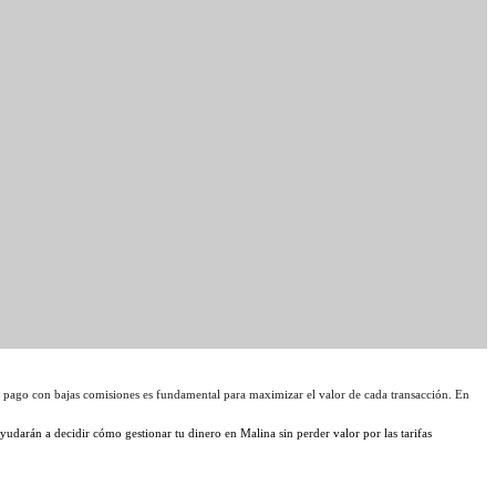
 pago con bajas comisiones es fundamental para maximizar el valor de cada transacción. En
 ayudarán a decidir cómo gestionar tu dinero en Malina sin perder valor por las tarifas