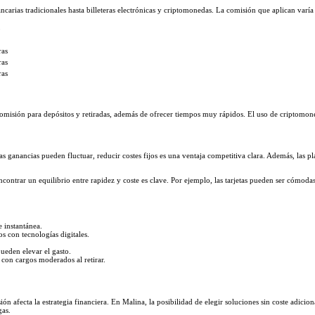
ncarias tradicionales hasta billeteras electrónicas y criptomonedas. La comisión que aplican varí
o
ras
ras
ras
e comisión para depósitos y retiradas, además de ofrecer tiempos muy rápidos. El uso de criptomo
ganancias pueden fluctuar, reducir costes fijos es una ventaja competitiva clara. Además, las p
contrar un equilibrio entre rapidez y coste es clave. Por ejemplo, las tarjetas pueden ser cómodas
e instantánea.
s con tecnologías digitales.
pueden elevar el gasto.
con cargos moderados al retirar.
afecta la estrategia financiera. En Malina, la posibilidad de elegir soluciones sin coste adicion
gas.