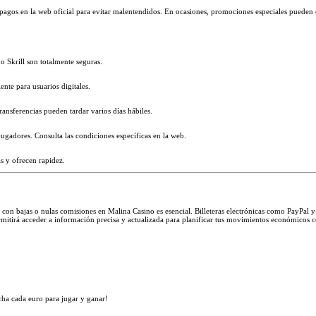
 pagos en la web oficial para evitar malentendidos. En ocasiones, promociones especiales pueden c
 o Skrill son totalmente seguras.
nte para usuarios digitales.
transferencias pueden tardar varios días hábiles.
jugadores. Consulta las condiciones específicas en la web.
as y ofrecen rapidez.
con bajas o nulas comisiones en Malina Casino es esencial. Billeteras electrónicas como PayPal y 
mitirá acceder a información precisa y actualizada para planificar tus movimientos económicos co
cha cada euro para jugar y ganar!