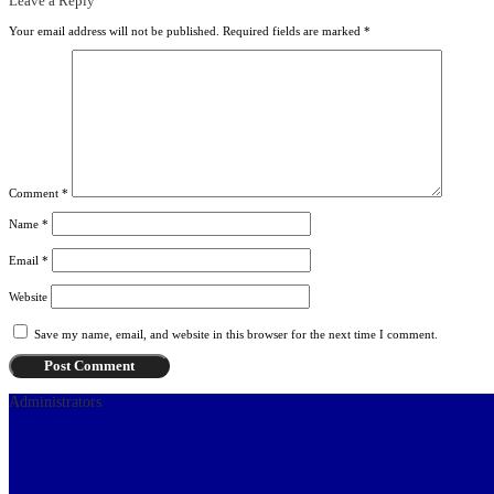
Leave a Reply
Your email address will not be published.
Required fields are marked
*
Comment
*
Name
*
Email
*
Website
Save my name, email, and website in this browser for the next time I comment.
Administrators