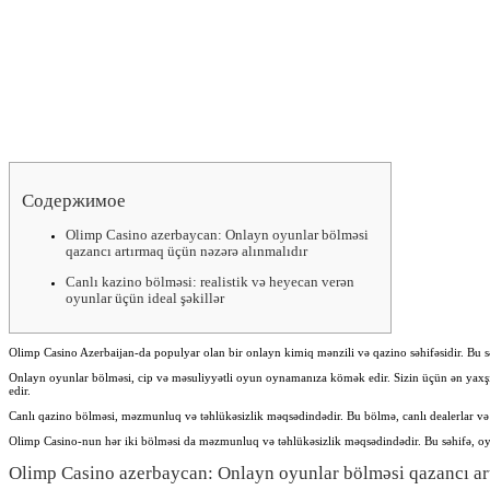
Содержимое
Olimp Casino azerbaycan: Onlayn oyunlar bölməsi
qazancı artırmaq üçün nəzərə alınmalıdır
Canlı kazino bölməsi: realistik və heyecan verən
oyunlar üçün ideal şəkillər
Olimp Casino Azerbaijan-da populyar olan bir onlayn kimiq mənzili və qazino səhifəsidir. Bu s
Onlayn oyunlar bölməsi, cip və məsuliyyətli oyun oynamanıza kömək edir. Sizin üçün ən yaxşı
edir.
Canlı qazino bölməsi, məzmunluq və təhlükəsizlik məqsədindədir. Bu bölmə, canlı dealerlar və
Olimp Casino-nun hər iki bölməsi da məzmunluq və təhlükəsizlik məqsədindədir. Bu səhifə, oyu
Olimp Casino azerbaycan: Onlayn oyunlar bölməsi qazancı ar