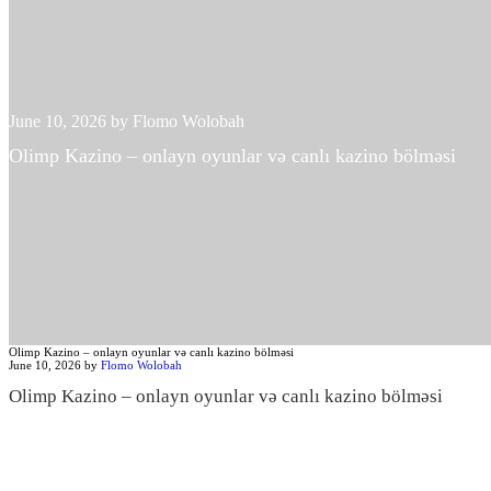
June 10, 2026
by
Flomo Wolobah
Olimp Kazino – onlayn oyunlar və canlı kazino bölməsi
Olimp Kazino – onlayn oyunlar və canlı kazino bölməsi
June 10, 2026
by
Flomo Wolobah
Olimp Kazino – onlayn oyunlar və canlı kazino bölməsi