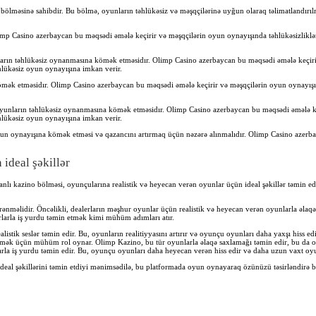
bölməsinə sahibdir. Bu bölmə, oyunların təhlükəsiz və məşqçilərinə uyğun olaraq təlimatlandır
mp Casino azerbaycan bu məqsədi əmələ keçirir və məşqçilərin oyun oynayışında təhlükəsizliklərə
arın təhlükəsiz oynanmasına kömək etməsidır. Olimp Casino azerbaycan bu məqsədi əmələ keçirir 
əhlükəsiz oyun oynayışına imkan verir.
k etməsidır. Olimp Casino azerbaycan bu məqsədi əmələ keçirir və məşqçilərin oyun oynayışında 
unların təhlükəsiz oynanmasına kömək etməsidır. Olimp Casino azerbaycan bu məqsədi əmələ keçir
əhlükəsiz oyun oynayışına imkan verir.
un oynayışına kömək etməsi və qazancını artırmaq üçün nəzərə alınmalıdır. Olimp Casino azerba
ideal şəkillər
ı kazino bölməsi, oyunçularına realistik və heyecan verən oyunlar üçün ideal şəkillər təmin edir. 
ənməlidir. Öncəlikli, dealerların məşhur oyunlar üçün realistik və heyecan verən oyunlarla əla
rlarla iş yurdu təmin etmək kimi mühüm adımları atır.
stik seslər təmin edir. Bu, oyunların realitiyyasını artırır və oyunçu oyunları daha yaxşı hiss edi
etmək üçün mühüm rol oynar. Olimp Kazino, bu tür oyunlarla əlaqə saxlamağı təmin edir, bu da o
arla iş yurdu təmin edir. Bu, oyunçu oyunları daha heyecan verən hiss edir və daha uzun vaxt oy
deal şəkillərini təmin etdiyi mənimsədilə, bu platformada oyun oynayaraq özünüzü təsirləndirə 