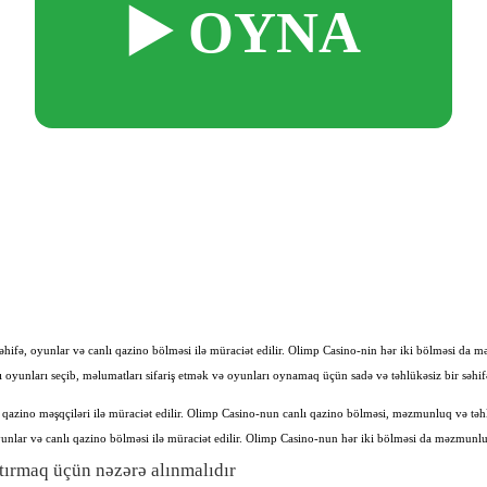
▶️ OYNA
əhifə, oyunlar və canlı qazino bölməsi ilə müraciət edilir. Olimp Casino-nin hər iki bölməsi da 
 oyunları seçib, məlumatları sifariş etmək və oyunları oynamaq üçün sadə və təhlükəsiz bir səh
 qazino məşqçiləri ilə müraciət edilir. Olimp Casino-nun canlı qazino bölməsi, məzmunluq və t
nlar və canlı qazino bölməsi ilə müraciət edilir. Olimp Casino-nun hər iki bölməsi da məzmunlu
tırmaq üçün nəzərə alınmalıdır