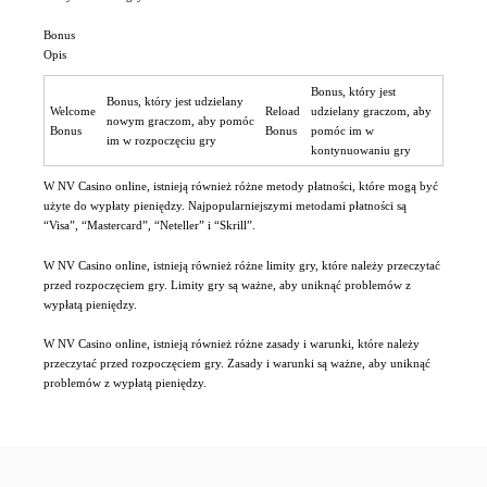
Bonus
Opis
Bonus, który jest
Bonus, który jest udzielany
Welcome
Reload
udzielany graczom, aby
nowym graczom, aby pomóc
Bonus
Bonus
pomóc im w
im w rozpoczęciu gry
kontynuowaniu gry
W NV Casino online, istnieją również różne metody płatności, które mogą być
użyte do wypłaty pieniędzy. Najpopularniejszymi metodami płatności są
“Visa”, “Mastercard”, “Neteller” i “Skrill”.
W NV Casino online, istnieją również różne limity gry, które należy przeczytać
przed rozpoczęciem gry. Limity gry są ważne, aby uniknąć problemów z
wypłatą pieniędzy.
W NV Casino online, istnieją również różne zasady i warunki, które należy
przeczytać przed rozpoczęciem gry. Zasady i warunki są ważne, aby uniknąć
problemów z wypłatą pieniędzy.