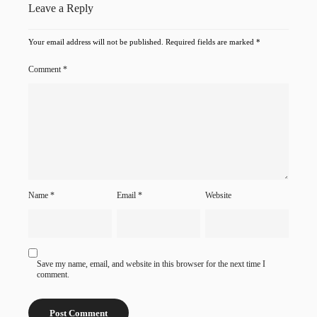
Leave a Reply
Your email address will not be published.
Required fields are marked
*
Comment
*
Name
*
Email
*
Website
Save my name, email, and website in this browser for the next time I
comment.