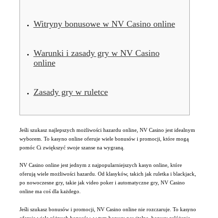
Witryny bonusowe w NV Casino online
Warunki i zasady gry w NV Casino
online
Zasady gry w ruletce
Jeśli szukasz najlepszych możliwości hazardu online, NV Casino jest idealnym
wyborem. To kasyno online oferuje wiele bonusów i promocji, które mogą
pomóc Ci zwiększyć swoje szanse na wygraną.
NV Casino online jest jednym z najpopularniejszych kasyn online, które
oferują wiele możliwości hazardu. Od klasyków, takich jak ruletka i blackjack,
po nowoczesne gry, takie jak video poker i automatyczne gry, NV Casino
online ma coś dla każdego.
Jeśli szukasz bonusów i promocji, NV Casino online nie rozczaruje. To kasyno
oferuje wiele różnych bonusów, w tym bonusy powitalne, bonusy załóżenia