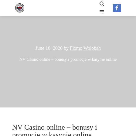
June 10, 2026
by
Flomo Wolobah
NV Casino online – bonusy i promocje w kasynie online
NV Casino online – bonusy i
promocje w kasynie online