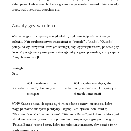
video poker i wiele innych. Każda gra ma swoje zasady i warunki, które należy
przeczytać przed rozpoczęciem gry.
Zasady gry w ruletce
W ruletce, gracze mogą wygrać pieniądze, wykorzystując różne strategie i
techniki. Najpopularniejszymi strategiami są “outside” i “inside”. “Outside”
polega na wykorzystaniu różnych strategii, aby wygrać pieniądze, podczas gdy
“inside” polega na wykorzystaniu strategii, aby wygrać pieniądze, korzystając z
różnych kombinacji.
Strategia
Opis
Wykorzystanie różnych
Wykorzystanie strategii, aby
Outside
strategii, aby wygrać
Inside
wygrać pieniądze, korzystając z
pieniądze
różnych kombinacji
W NV Casino online, dostępne są również różne bonusy i promocje, które
mogą pomóc w zdobyciu pieniędzy. Najpopularniejszymi bonusami są
“Welcome Bonus” i “Reload Bonus”. “Welcome Bonus” jest to bonus, który jest
udzielany nowym graczom, aby pomóc im w rozpoczęciu gry, podczas gdy
“Reload Bonus” jest to bonus, który jest udzielany graczom, aby pomóc im w
kontynuowaniu gry.