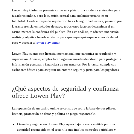
Lowen Play Casino se presenta como una plataforma moderna y atractiva para
jugadores online, pero la cuestión central para cualquier usuario es su
fiabilidad. Desde el respaldo regulatorio hasta la seguridad técnica, pasando por
la transparencia en métodos de pago, todos estos factores determinan si un
casino merece la confianza del público. En este análisis, te ofrezco una visión
realista y objetiva basada en datos, para que sepas qué esperar antes de dar el
paso y acceder a
lowen play entrar
.
Lowen Play cuenta con licencia internacional que garantiza su regulación y
supervisión. Además, emplea tecnologías avanzadas de cifrado para proteger la
información personal y financiera de sus usuarios. Por lo tanto, cumple con
estándares básicos para asegurar un entorno seguro y justo para los jugadores.
¿Qué aspectos de seguridad y confianza
ofrece Lowen Play?
La reputación de un casino online se construye sobre la base de tres pilares:
licencia, protección de datos y política de juego responsable.
Licencia y regulación: Lowen Play opera bajo licencia emitida por una
autoridad reconocida en el sector, lo que implica controles periódicos y