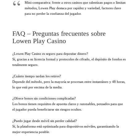
Mini-comparativa: frente a otros casinos que ralentizan pagos o limitan
métodos, Lowen Play destaca por rapidez y variedad, factores clave
para no perder la confianza del jugador.
FAQ – Preguntas frecuentes sobre
Lowen Play Casino
¿Lowen Play Casino es seguro para depositar dinero?
Sí, gracias a su licencia formal y protocolos de cifrado, el depósito de fondos es
totalmente seguro.
¿Cuánto tiempo tardan los retiros?
Depende del método, pero la mayoría se procesan entre instantáneo y 48 horas,
lo que está por encima de la media.
¿Ofrece bonos sin condiciones complicadas?
Los bonos tienen requisitos de apuesta claros y razonables, pensados para que
el jugador pueda beneficiarse sin riesgos ocultos.
¿Puedo jugar desde móvil sin perder calidad?
Sí, la plataforma está optimizada para dispositivos móviles, garantizando la
mejor experiencia posible.