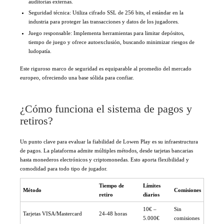
auditorías externas.
Seguridad técnica: Utiliza cifrado SSL de 256 bits, el estándar en la
industria para proteger las transacciones y datos de los jugadores.
Juego responsable: Implementa herramientas para limitar depósitos,
tiempo de juego y ofrece autoexclusión, buscando minimizar riesgos de
ludopatía.
Este riguroso marco de seguridad es equiparable al promedio del mercado
europeo, ofreciendo una base sólida para confiar.
¿Cómo funciona el sistema de pagos y
retiros?
Un punto clave para evaluar la fiabilidad de Lowen Play es su infraestructura
de pagos. La plataforma admite múltiples métodos, desde tarjetas bancarias
hasta monederos electrónicos y criptomonedas. Esto aporta flexibilidad y
comodidad para todo tipo de jugador.
Tiempo de
Límites
Método
Comisiones
retiro
diarios
10€ –
Sin
Tarjetas VISA/Mastercard
24-48 horas
5.000€
comisiones