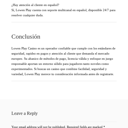
¿Hay atención al cliente en español?
Sí, Lowen Play cuenta con soporte multicanal en español, disponible 24/7 para
resolver cualquier duda.
Conclusión
Lowen Play Casino es un operador confiable que cumple con los estándares de
seguridad, rapidez en pagos y atención al cliente que demanda el mercado
europeo. Su abanico de métodos de pago, licencia válida y enfoque en juego
responsable aportan un entorno sólido para jugadores tanto noveles como
experimentados. Si buscas un casino que combine facilidad, seguridad y
variedad, Lowen Play merece tu consideración informada antes de registrarte.
Leave a Reply
Your email address will not be published.
Required fields are marked
*