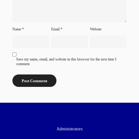
Name
*
Email
*
Website
Save my name, email, and website in this browser for the next time I
comment.
Administrators