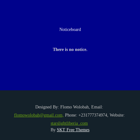
Noticeboard
There is no notice.
Designed By: Flomo Wolobah, Email:
flomowolobah@gmail.com,
Phone: +231777374974, Website:
starslightliberia .com
By
SKT Free Themes