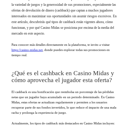
la variedad de juegos y la generosidad de sus promociones, especialmente las
ofertas de devolución de dinero (cashback) que captan a muchos jugadores
interesados en maximizar sus oportunidades sin asumir riesgos excesivos. En
este artículo, descubrirás qué tipos de cashback están vigentes ahora, cómo
funcionan, y por qué Casino Midas se posiciona por encima de la media del
mercado en este aspecto.
Para conocer más detalles directamente en la plataforma, te invito a visitar
https://casino-midas.net
, donde puedes explorar todas sus promociones en
tiempo real.
¿Qué es el cashback en Casino Midas y
cómo aprovecha el jugador esta oferta?
El cashback es una bonificación que reembolsa un porcentaje de las pérdidas
netas que un jugador haya acumulado en un periodo determinado. En Casino
Midas, estas ofertas se actualizan regularmente y permiten a los usuarios
recuperar parte de sus fondos invertidos, lo que reduce el impacto de una mala
racha y prolonga la experiencia de juego.
Actualmente, los tipos de cashback más destacados en Casino Midas incluyen: