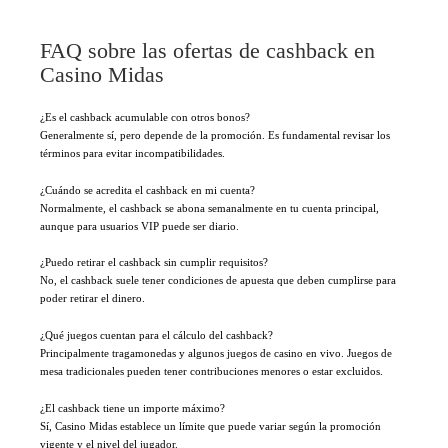
FAQ sobre las ofertas de cashback en
Casino Midas
¿Es el cashback acumulable con otros bonos?
Generalmente sí, pero depende de la promoción. Es fundamental revisar los
términos para evitar incompatibilidades.
¿Cuándo se acredita el cashback en mi cuenta?
Normalmente, el cashback se abona semanalmente en tu cuenta principal,
aunque para usuarios VIP puede ser diario.
¿Puedo retirar el cashback sin cumplir requisitos?
No, el cashback suele tener condiciones de apuesta que deben cumplirse para
poder retirar el dinero.
¿Qué juegos cuentan para el cálculo del cashback?
Principalmente tragamonedas y algunos juegos de casino en vivo. Juegos de
mesa tradicionales pueden tener contribuciones menores o estar excluidos.
¿El cashback tiene un importe máximo?
Sí, Casino Midas establece un límite que puede variar según la promoción
vigente y el nivel del jugador.