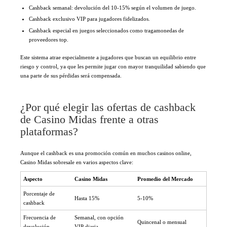
Cashback semanal: devolución del 10-15% según el volumen de juego.
Cashback exclusivo VIP para jugadores fidelizados.
Cashback especial en juegos seleccionados como tragamonedas de
proveedores top.
Este sistema atrae especialmente a jugadores que buscan un equilibrio entre
riesgo y control, ya que les permite jugar con mayor tranquilidad sabiendo que
una parte de sus pérdidas será compensada.
¿Por qué elegir las ofertas de cashback
de Casino Midas frente a otras
plataformas?
Aunque el cashback es una promoción común en muchos casinos online,
Casino Midas sobresale en varios aspectos clave:
Aspecto
Casino Midas
Promedio del Mercado
Porcentaje de
Hasta 15%
5-10%
cashback
Frecuencia de
Semanal, con opción
Quincenal o mensual
devolución
VIP diaria