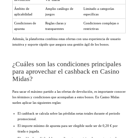
Ámbito de
Amplio catálogo de
Limitado a categorías
aplicabilidad
juegos
específicas
Condiciones de
Reglas claras y
Condiciones complejas o
apuesta
transparentes
restrictivas
Además, la plataforma combina estas ofertas con una experiencia de usuario
intuitiva y soporte rápido que asegura una gestión ágil de los bonos.
¿Cuáles son las condiciones principales
para aprovechar el cashback en Casino
Midas?
Para sacar el máximo partido a las ofertas de devolución, es importante conocer
los términos y condiciones que acompañan a estos bonos. En Casino Midas
suelen aplicar las siguientes reglas:
El cashback se calcula sobre las pérdidas netas totales durante el periodo
promocional.
El importe mínimo de apuesta para ser elegible suele ser de 0,20 € por
tirada o jugada.