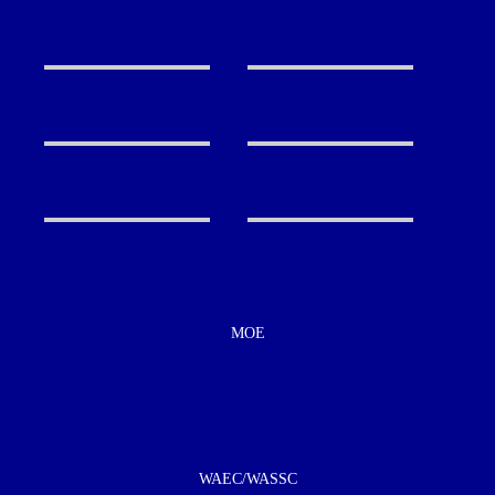
MOE
WAEC/WASSC