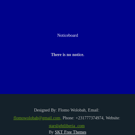
Noticeboard
There is no notice.
Designed By: Flomo Wolobah, Email:
flomowolobah@gmail.com,
Phone: +231777374974, Website:
starslightliberia .com
By
SKT Free Themes