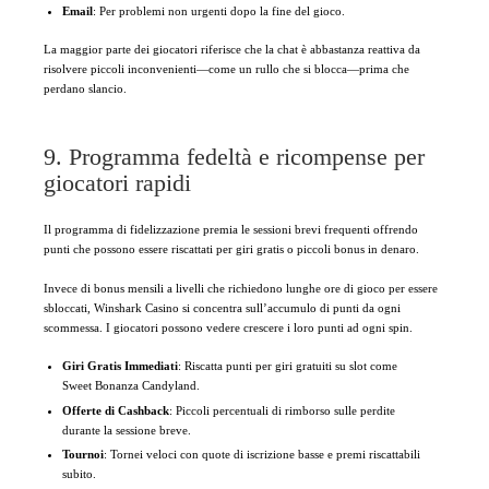
Email
: Per problemi non urgenti dopo la fine del gioco.
La maggior parte dei giocatori riferisce che la chat è abbastanza reattiva da
risolvere piccoli inconvenienti—come un rullo che si blocca—prima che
perdano slancio.
9. Programma fedeltà e ricompense per
giocatori rapidi
Il programma di fidelizzazione premia le sessioni brevi frequenti offrendo
punti che possono essere riscattati per giri gratis o piccoli bonus in denaro.
Invece di bonus mensili a livelli che richiedono lunghe ore di gioco per essere
sbloccati, Winshark Casino si concentra sull’accumulo di punti da ogni
scommessa. I giocatori possono vedere crescere i loro punti ad ogni spin.
Giri Gratis Immediati
: Riscatta punti per giri gratuiti su slot come
Sweet Bonanza Candyland.
Offerte di Cashback
: Piccoli percentuali di rimborso sulle perdite
durante la sessione breve.
Tournoi
: Tornei veloci con quote di iscrizione basse e premi riscattabili
subito.