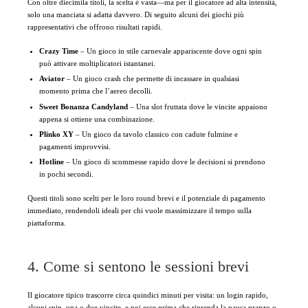
Con oltre diecimila titoli, la scelta è vasta—ma per il giocatore ad alta intensità,
solo una manciata si adatta davvero. Di seguito alcuni dei giochi più
rappresentativi che offrono risultati rapidi.
Crazy Time
– Un gioco in stile carnevale appariscente dove ogni spin
può attivare moltiplicatori istantanei.
Aviator
– Un gioco crash che permette di incassare in qualsiasi
momento prima che l’aereo decolli.
Sweet Bonanza Candyland
– Una slot fruttata dove le vincite appaiono
appena si ottiene una combinazione.
Plinko XY
– Un gioco da tavolo classico con cadute fulmine e
pagamenti improvvisi.
Hotline
– Un gioco di scommesse rapido dove le decisioni si prendono
in pochi secondi.
Questi titoli sono scelti per le loro round brevi e il potenziale di pagamento
immediato, rendendoli ideali per chi vuole massimizzare il tempo sulla
piattaforma.
4. Come si sentono le sessioni brevi
Il giocatore tipico trascorre circa quindici minuti per visita: un login rapido,
alcuni spin, una o due vincite, e poi esce prima che riprenda la pausa pranzo o