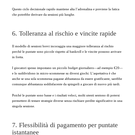
Questo ciclo decisionale rapido mantiene alta l’adrenalina e previene la fatica
che potrebbe derivare da sessioni più lunghe.
6. Tolleranza al rischio e vincite rapide
Il modello di sessioni brevi incoraggia una maggiore tolleranza al rischio
perché le puntate sono piccole rispetto al bankroll e le vincite possono arrivare
in fretta.
I giocatori spesso impostano un piccolo budget giornaliero—ad esempio €20—
e lo suddividono in micro‑scommesse su diversi giochi. L’aspettativa è che
anche se una sola scommessa pagasse abbastanza da essere gratificante, sarebbe
comunque abbastanza soddisfacente da spingerli a giocare di nuovo più tardi.
Poiché le puntate sono basse e i risultati veloci, molti utenti sentono di potersi
permettere di testare strategie diverse senza rischiare perdite significative in una
singola sessione.
7. Flessibilità di pagamento per puntate
istantanee