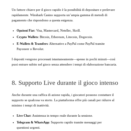
Un fattore chiave per il gioco rapido è la possibilità di depositare e prelevare
rapidamente. Winshark Casino supporta un’ampia gamma di metodi di
pagamento che rispondono a questa esigenza.
Opzioni Fiat
: Visa, Mastercard, Neteller, Skrill.
Crypto Wallets
: Bitcoin, Ethereum, Litecoin, Dogecoin.
E‑Wallets & Transfers
: Alternative a PayPal come PayPal tramite
Payoneer o Revolut.
I depositi vengono processati istantaneamente—spesso in pochi minuti—così
puoi entrare subito nel gioco senza attendere i tempi di elaborazione bancaria.
8. Supporto Live durante il gioco intenso
Anche durante una raffica di azione rapida, i giocatori possono contattare il
supporto se qualcosa va storto. La piattaforma offre più canali per ridurre al
minimo i tempi di inattività.
Live Chat
: Assistenza in tempo reale durante la sessione.
Telegram & WhatsApp
: Supporto rapido tramite messaggi per
questioni urgenti.