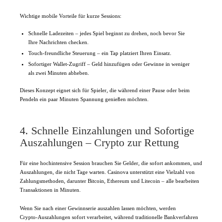
Wichtige mobile Vorteile für kurze Sessions:
Schnelle Ladezeiten – jedes Spiel beginnt zu drehen, noch bevor Sie
Ihre Nachrichten checken.
Touch‑freundliche Steuerung – ein Tap platziert Ihren Einsatz.
Sofortiger Wallet-Zugriff – Geld hinzufügen oder Gewinne in weniger
als zwei Minuten abheben.
Dieses Konzept eignet sich für Spieler, die während einer Pause oder beim
Pendeln ein paar Minuten Spannung genießen möchten.
4. Schnelle Einzahlungen und Sofortige
Auszahlungen – Crypto zur Rettung
Für eine hochintensive Session brauchen Sie Gelder, die sofort ankommen, und
Auszahlungen, die nicht Tage warten. Casinova unterstützt eine Vielzahl von
Zahlungsmethoden, darunter Bitcoin, Ethereum und Litecoin – alle bearbeiten
Transaktionen in Minuten.
Wenn Sie nach einer Gewinnserie auszahlen lassen möchten, werden
Crypto‑Auszahlungen sofort verarbeitet, während traditionelle Bankverfahren