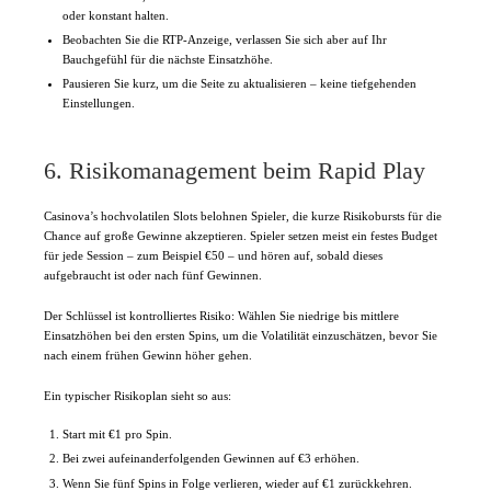
oder konstant halten.
Beobachten Sie die RTP-Anzeige, verlassen Sie sich aber auf Ihr
Bauchgefühl für die nächste Einsatzhöhe.
Pausieren Sie kurz, um die Seite zu aktualisieren – keine tiefgehenden
Einstellungen.
6. Risikomanagement beim Rapid Play
Casinova’s hochvolatilen Slots belohnen Spieler, die kurze Risikobursts für die
Chance auf große Gewinne akzeptieren. Spieler setzen meist ein festes Budget
für jede Session – zum Beispiel €50 – und hören auf, sobald dieses
aufgebraucht ist oder nach fünf Gewinnen.
Der Schlüssel ist kontrolliertes Risiko: Wählen Sie niedrige bis mittlere
Einsatzhöhen bei den ersten Spins, um die Volatilität einzuschätzen, bevor Sie
nach einem frühen Gewinn höher gehen.
Ein typischer Risikoplan sieht so aus:
Start mit €1 pro Spin.
Bei zwei aufeinanderfolgenden Gewinnen auf €3 erhöhen.
Wenn Sie fünf Spins in Folge verlieren, wieder auf €1 zurückkehren.